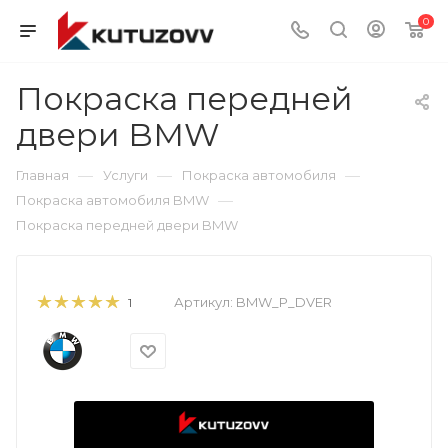
0
Покраска передней
двери BMW
—
—
—
Главная
Услуги
Покраска автомобиля
—
Покраска автомобиля BMW
Покраска передней двери BMW
Артикул:
BMW_P_DVER
1