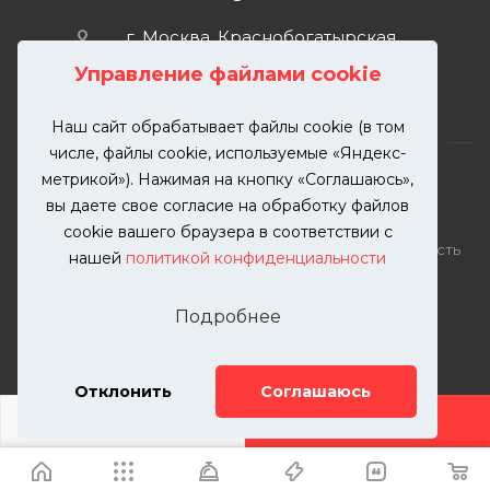
г. Москва, Краснобогатырская
улица, 89, стр. 1.
Управление файлами cookie
Наш сайт обрабатывает файлы cookie (в том
числе, файлы cookie, используемые «Яндекс-
метрикой»). Нажимая на кнопку «Соглашаюсь»,
вы даете свое согласие на обработку файлов
2026 © KUTUZOVV | Кузовной ремонт и покраска
cookie вашего браузера в соответствии с
автомобилей. Вся информация на сайте – собственность
нашей
политикой конфиденциальности
ООО "КУТУЗОВВ"
Публикация информации с сайта KUTUZOVV.RU без
Подробнее
разрешения запрещена. Все права защищены.
Почта: zakaz@kutuzovv.ru
Телефон: 8(499)-302-00-57
Отклонить
Соглашаюсь
ДОБАВИТЬ УСЛУГУ