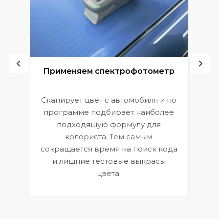
ой
Применяем спектрофотометр
Сканирует цвет с автомобиля и по
П
программе подбирает наиболее
к
э
подходящую формулу для
 и
В
колориста. Тем самым
сокращается время на поиск кода
и лишние тестовые выкрасы
цвета.