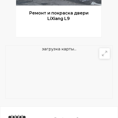
Ремонт и покраска двери
Р
LiXiang L9
загрузка карты...