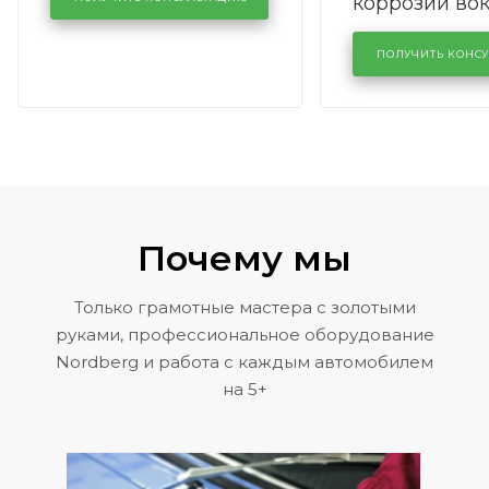
коррозии во
кузовном сервисе
лобового сте
KUTUZOVV
районе задн
ПОЛУЧИТЬ КОНС
Volkswagen 
Почему мы
Только грамотные мастера с золотыми
руками, профессиональное оборудование
Nordberg и работа с каждым автомобилем
на 5+