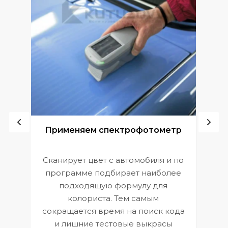
ой
Применяем спектрофотометр
Сканирует цвет с автомобиля и по
П
программе подбирает наиболее
к
э
подходящую формулу для
 и
В
колориста. Тем самым
сокращается время на поиск кода
и лишние тестовые выкрасы