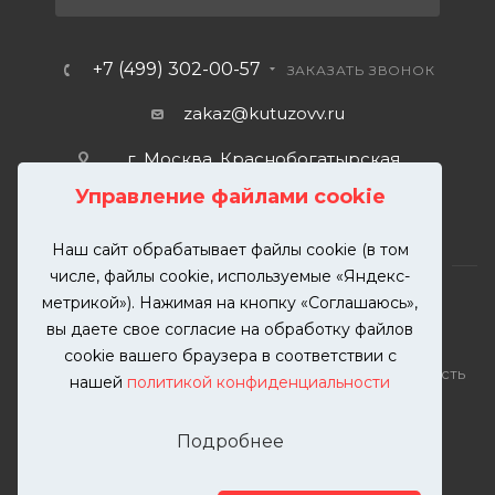
+7 (499) 302-00-57
ЗАКАЗАТЬ ЗВОНОК
zakaz@kutuzovv.ru
г. Москва, Краснобогатырская
улица, 89, стр. 1.
Управление файлами cookie
Наш сайт обрабатывает файлы cookie (в том
числе, файлы cookie, используемые «Яндекс-
метрикой»). Нажимая на кнопку «Соглашаюсь»,
вы даете свое согласие на обработку файлов
2026 © KUTUZOVV | Кузовной ремонт и покраска
cookie вашего браузера в соответствии с
автомобилей. Вся информация на сайте – собственность
нашей
политикой конфиденциальности
ООО "КУТУЗОВВ"
Публикация информации с сайта KUTUZOVV.RU без
Подробнее
разрешения запрещена. Все права защищены.
Почта: zakaz@kutuzovv.ru