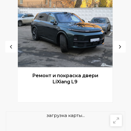
Ремонт и покраска двери
Р
LiXiang L9
загрузка карты...