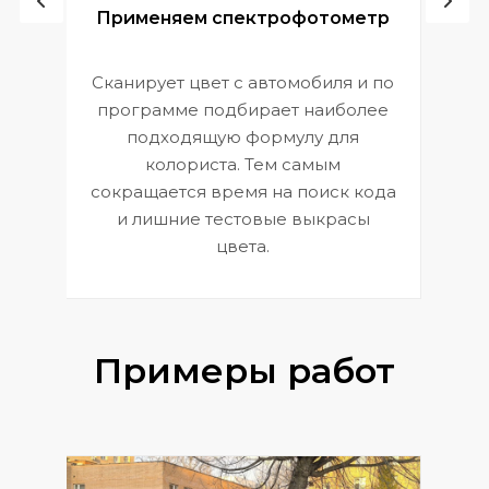
ой
Применяем спектрофотометр
Сканирует цвет с автомобиля и по
П
программе подбирает наиболее
к
э
подходящую формулу для
 и
В
колориста. Тем самым
сокращается время на поиск кода
и лишние тестовые выкрасы
цвета.
Примеры работ