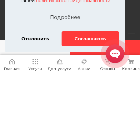
нашей
политикой конфиденциальности
г. Москва, Краснобогатырская
улица, 89, стр. 1.
Подробнее
Отклонить
Соглашаюсь
ДОБАВИТЬ УСЛУГУ
2026 © KUTUZOVV | Кузовной ремонт и покраска
автомобилей. Вся информация на сайте – собственность
Главная
Услуги
Доп. услуги
Акции
Отзывы
Корзина
ООО "КУТУЗОВВ"
Публикация информации с сайта KUTUZOVV.RU без
разрешения запрещена. Все права защищены.
Почта: zakaz@kutuzovv.ru
Телефон: 8(499)-302-00-57