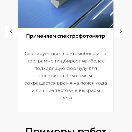
ой
Применяем спектрофотометр
Сканирует цвет с автомобиля и по
П
программе подбирает наиболее
к
э
подходящую формулу для
 и
В
колориста. Тем самым
сокращается время на поиск кода
и лишние тестовые выкрасы
цвета.
Примеры работ