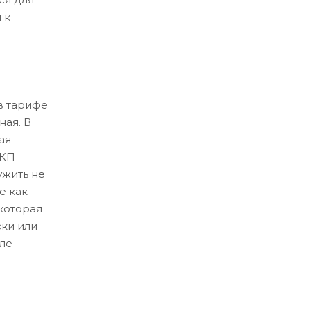
 к
в тарифе
ная. В
ая
ЛКП
ужить не
е как
которая
ски или
ле