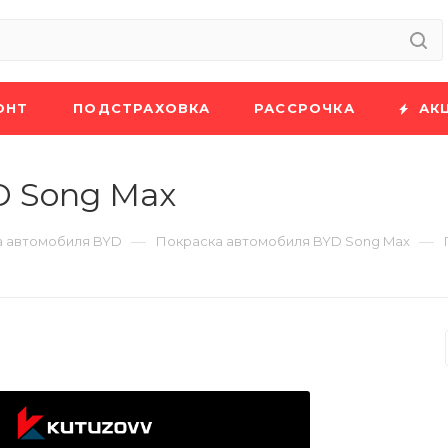
ОНТ
ПОДСТРАХОВКА
РАССРОЧКА
АК
D Song Max
—
—
а автомобиля BYD
Покраска автомобиля BYD Song Max