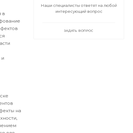
Наши специалисты ответят на любой
интересующий вопрос
 в
ифование
ефектов
ЗАДАТЬ ВОПРОС
ся
асти
 и
ске
ентов
ефекты на
хности,
нением
ся для