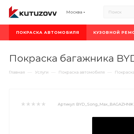
Москва
ПОКРАСКА АВТОМОБИЛЯ
КУЗОВНОЙ РЕМ
Покраска багажника BY
—
—
—
Главная
Услуги
Покраска автомобиля
Покраск
Артикул:
BYD_Song_Max_BAGAZHNIK