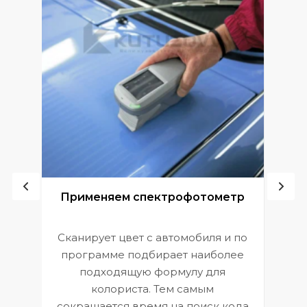
ой
Применяем спектрофотометр
Сканирует цвет с автомобиля и по
П
программе подбирает наиболее
к
э
подходящую формулу для
 и
В
колориста. Тем самым
сокращается время на поиск кода