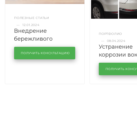
ПОЛЕЗНЫЕ СТАТЬИ
—
12.01.2024
Внедрение
ПОРТФОЛИО
бережливого
—
08.04.2024
Устранение
производства в
коррозии во
кузовном сервисе
ПОЛУЧИТЬ КОНСУЛЬТАЦИЮ
лобового сте
KUTUZOVV
районе задн
ПОЛУЧИТЬ КОНС
Volkswagen 