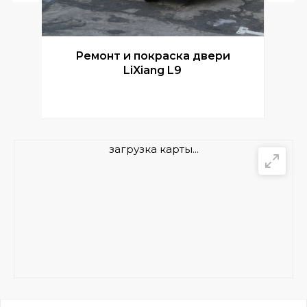
Ремонт и покраска двери
Р
LiXiang L9
загрузка карты...