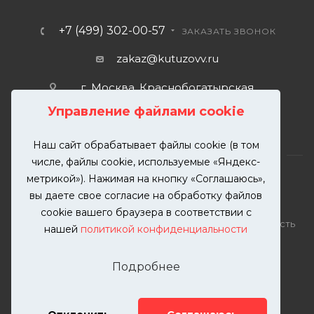
+7 (499) 302-00-57
ЗАКАЗАТЬ ЗВОНОК
zakaz@kutuzovv.ru
г. Москва, Краснобогатырская
улица, 89, стр. 1.
Управление файлами cookie
Наш сайт обрабатывает файлы cookie (в том
числе, файлы cookie, используемые «Яндекс-
метрикой»). Нажимая на кнопку «Соглашаюсь»,
вы даете свое согласие на обработку файлов
2026 © KUTUZOVV | Кузовной ремонт и покраска
cookie вашего браузера в соответствии с
автомобилей. Вся информация на сайте – собственность
нашей
политикой конфиденциальности
ООО "КУТУЗОВВ"
Публикация информации с сайта KUTUZOVV.RU без
Подробнее
разрешения запрещена. Все права защищены.
Почта: zakaz@kutuzovv.ru
Телефон: 8(499)-302-00-57