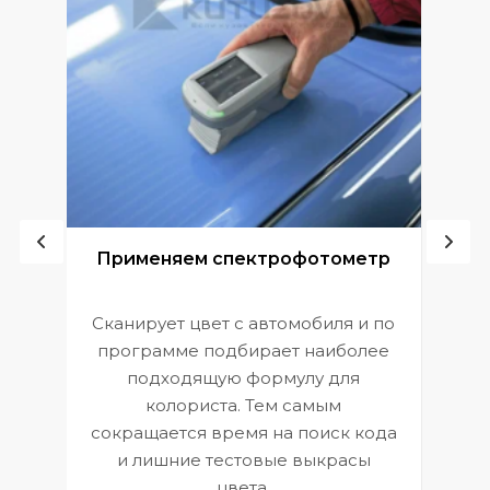
ой
Применяем спектрофотометр
Сканирует цвет с автомобиля и по
П
программе подбирает наиболее
к
э
подходящую формулу для
 и
В
колориста. Тем самым
сокращается время на поиск кода
и лишние тестовые выкрасы
цвета.