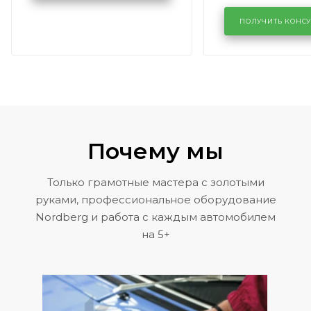
лобового сте
KUTUZOVV
районе задн
ПОЛУЧИТЬ КОНС
Volkswagen 
Почему мы
Только грамотные мастера с золотыми
руками, профессиональное оборудование
Nordberg и работа с каждым автомобилем
на 5+