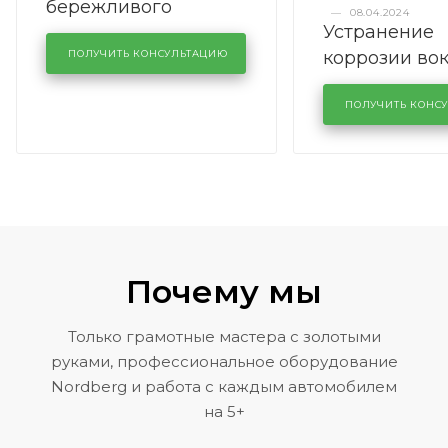
бережливого
—
08.04.2024
Устранение
производства в
коррозии во
кузовном сервисе
ПОЛУЧИТЬ КОНСУЛЬТАЦИЮ
лобового сте
KUTUZOVV
районе задн
ПОЛУЧИТЬ КОНС
Volkswagen 
Почему мы
Только грамотные мастера с золотыми
руками, профессиональное оборудование
Nordberg и работа с каждым автомобилем
на 5+