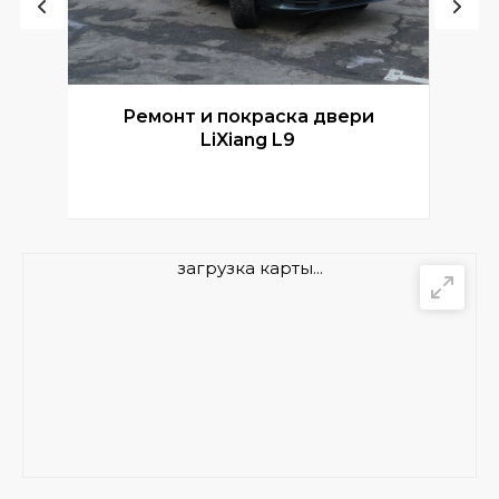
Ремонт и покраска двери
Р
LiXiang L9
загрузка карты...