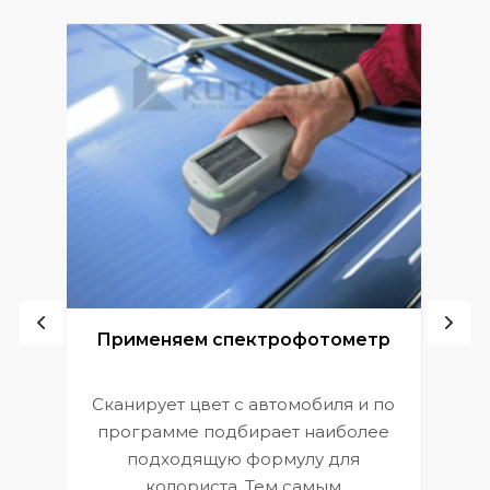
ой
Применяем спектрофотометр
Сканирует цвет с автомобиля и по
П
программе подбирает наиболее
к
э
подходящую формулу для
 и
В
колориста. Тем самым