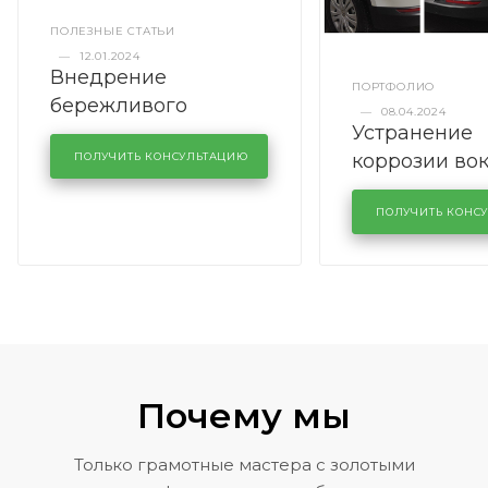
ПОЛЕЗНЫЕ СТАТЬИ
—
12.01.2024
Внедрение
ПОРТФОЛИО
бережливого
—
08.04.2024
Устранение
производства в
коррозии во
кузовном сервисе
ПОЛУЧИТЬ КОНСУЛЬТАЦИЮ
лобового сте
KUTUZOVV
районе задн
ПОЛУЧИТЬ КОНС
Volkswagen 
Почему мы
Только грамотные мастера с золотыми