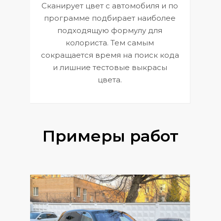
Сканирует цвет с автомобиля и по
П
программе подбирает наиболее
к
э
подходящую формулу для
 и
В
колориста. Тем самым
сокращается время на поиск кода
и лишние тестовые выкрасы
цвета.
Примеры работ