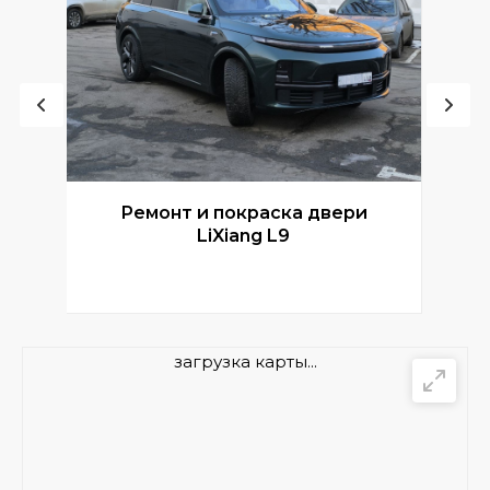
Ремонт и покраска двери
Р
LiXiang L9
загрузка карты...