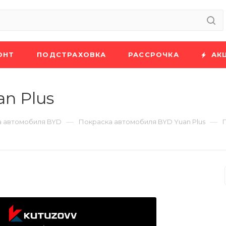
ОНТ
ПОДСТРАХОВКА
РАССРОЧКА
АК
n Plus
—
—
а автомобиля BYD
Покраска автомобиля BYD Yuan Plus