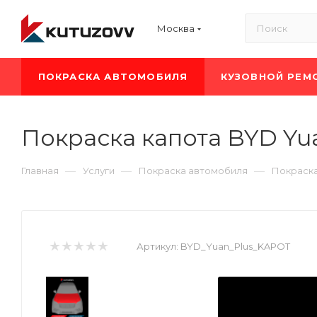
Москва
ПОКРАСКА АВТОМОБИЛЯ
КУЗОВНОЙ РЕМ
Покраска капота BYD Yua
—
—
—
Главная
Услуги
Покраска автомобиля
Покраск
Артикул:
BYD_Yuan_Plus_KAPOT