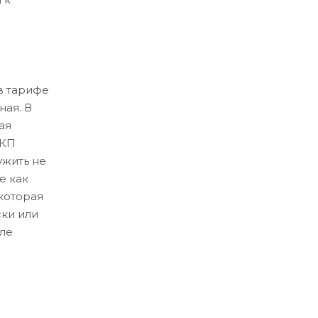
в тарифе
ная. В
ая
ЛКП
ужить не
е как
которая
ски или
ле