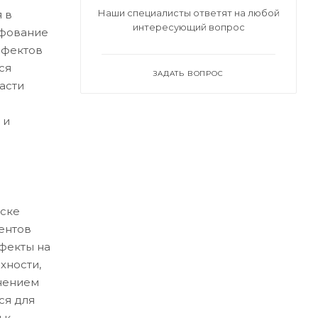
Наши специалисты ответят на любой
 в
интересующий вопрос
ифование
ефектов
ся
ЗАДАТЬ ВОПРОС
асти
 и
ске
ентов
ефекты на
хности,
нением
ся для
 к