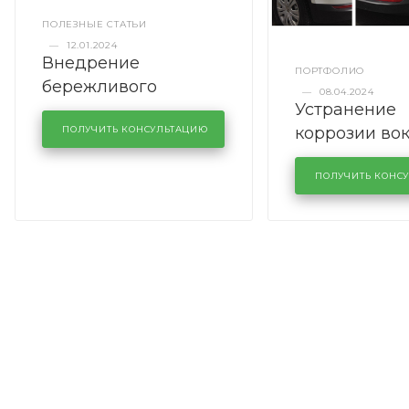
ПОЛЕЗНЫЕ СТАТЬИ
—
12.01.2024
Внедрение
ПОРТФОЛИО
бережливого
—
08.04.2024
Устранение
производства в
коррозии во
кузовном сервисе
ПОЛУЧИТЬ КОНСУЛЬТАЦИЮ
лобового сте
KUTUZOVV
районе задн
ПОЛУЧИТЬ КОНС
Volkswagen 