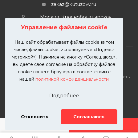
zakaz@kutuzovv.ru
г. Москва, Краснобогатырская
улица, 89, стр. 1.
Управление файлами cookie
Наш сайт обрабатывает файлы cookie (в том
числе, файлы cookie, используемые «Яндекс-
метрикой»). Нажимая на кнопку «Соглашаюсь»,
вы даете свое согласие на обработку файлов
2026 © KUTUZOVV | Кузовной ремонт и покраска
cookie вашего браузера в соответствии с
автомобилей. Вся информация на сайте – собственность
нашей
политикой конфиденциальности
ООО "КУТУЗОВВ"
Публикация информации с сайта KUTUZOVV.RU без
Подробнее
разрешения запрещена. Все права защищены.
Почта: zakaz@kutuzovv.ru
Телефон: 8(499)-302-00-57
Отклонить
Соглашаюсь
ДОБАВИТЬ УСЛУГУ