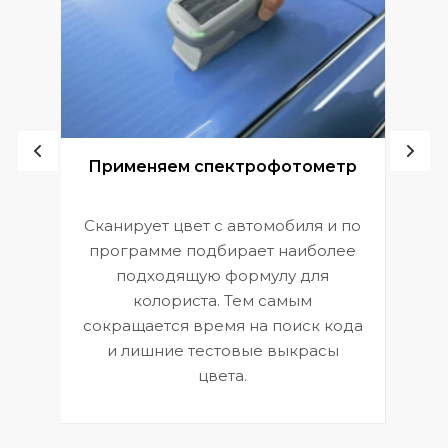
ой
Применяем спектрофотометр
Сканирует цвет с автомобиля и по
П
программе подбирает наиболее
к
э
подходящую формулу для
 и
В
колориста. Тем самым
сокращается время на поиск кода
и лишние тестовые выкрасы
цвета.