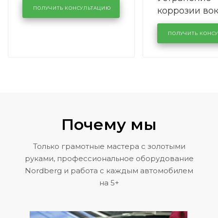
коррозии во
кузовном сервисе
ПОЛУЧИТЬ КОНСУЛЬТАЦИЮ
лобового сте
KUTUZOVV
районе задн
ПОЛУЧИТЬ КОНС
Volkswagen 
Почему мы
Только грамотные мастера с золотыми
руками, профессиональное оборудование
Nordberg и работа с каждым автомобилем
на 5+