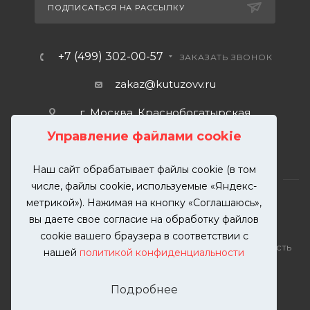
ПОДПИСАТЬСЯ НА РАССЫЛКУ
+7 (499) 302-00-57
ЗАКАЗАТЬ ЗВОНОК
zakaz@kutuzovv.ru
г. Москва, Краснобогатырская
улица, 89, стр. 1.
Управление файлами cookie
Наш сайт обрабатывает файлы cookie (в том
числе, файлы cookie, используемые «Яндекс-
метрикой»). Нажимая на кнопку «Соглашаюсь»,
вы даете свое согласие на обработку файлов
2026 © KUTUZOVV | Кузовной ремонт и покраска
cookie вашего браузера в соответствии с
автомобилей. Вся информация на сайте – собственность
нашей
политикой конфиденциальности
ООО "КУТУЗОВВ"
Публикация информации с сайта KUTUZOVV.RU без
Подробнее
разрешения запрещена. Все права защищены.
Почта: zakaz@kutuzovv.ru