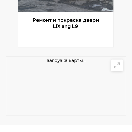
Ремонт и покраска двери
Р
LiXiang L9
загрузка карты...