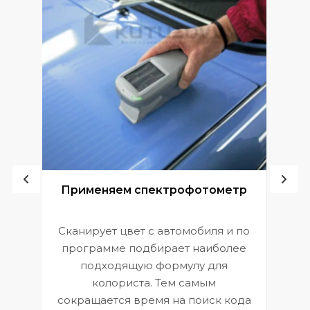
ой
Применяем спектрофотометр
Сканирует цвет с автомобиля и по
П
программе подбирает наиболее
к
э
подходящую формулу для
 и
В
колориста. Тем самым
сокращается время на поиск кода