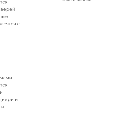
тся
дверей
ные
асятся с
емами —
тся
и
двери и
ы.