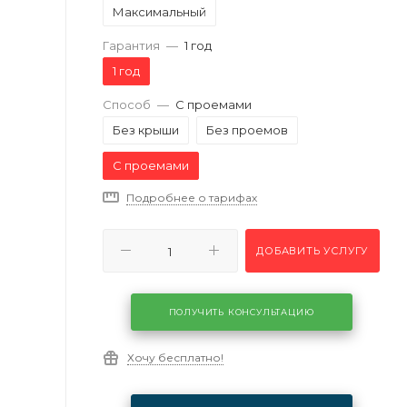
Максимальный
Гарантия
—
1 год
1 год
Способ
—
С проемами
Без крыши
Без проемов
С проемами
Подробнее о тарифах
ДОБАВИТЬ УСЛУГУ
ПОЛУЧИТЬ КОНСУЛЬТАЦИЮ
Хочу бесплатно!