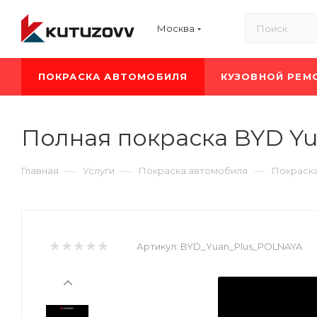
Москва
ПОКРАСКА АВТОМОБИЛЯ
КУЗОВНОЙ РЕМ
Полная покраска BYD Yu
—
—
—
Главная
Услуги
Покраска автомобиля
Покраск
Артикул:
BYD_Yuan_Plus_POLNAYA