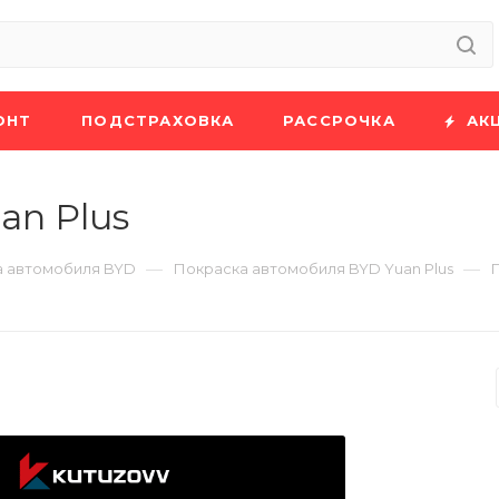
ОНТ
ПОДСТРАХОВКА
РАССРОЧКА
АК
an Plus
—
—
а автомобиля BYD
Покраска автомобиля BYD Yuan Plus