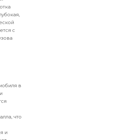
отка
лубокая,
еской
ется с
узова
мобиля в
и
тся
лла, что
я и