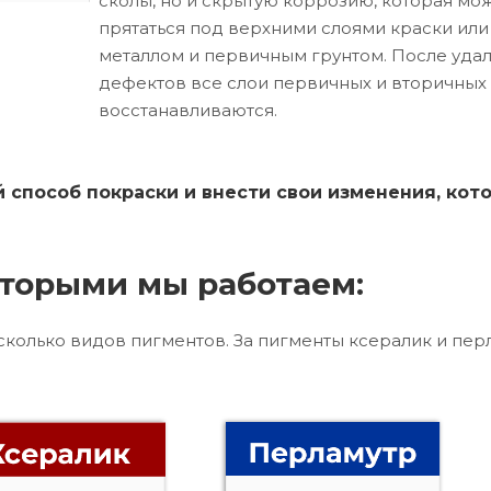
сколы, но и скрытую коррозию, которая мо
прятаться под верхними слоями краски ил
металлом и первичным грунтом. После уда
дефектов все слои первичных и вторичных
восстанавливаются.
способ покраски и внести свои изменения, кот
торыми мы работаем:
сколько видов пигментов. За пигменты ксералик и пер