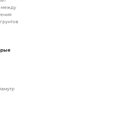
жет
и между
ления
 грунтов
орые
ламутр