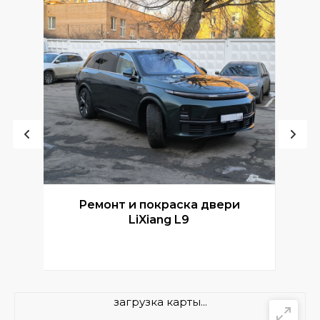
Ремонт и покраска двери
Р
LiXiang L9
загрузка карты...