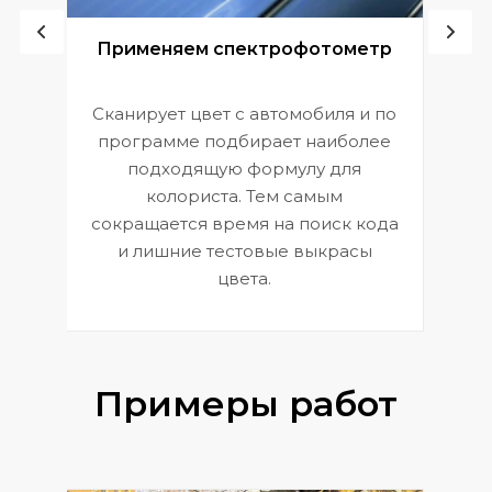
ой
Применяем спектрофотометр
Сканирует цвет с автомобиля и по
П
программе подбирает наиболее
к
э
подходящую формулу для
 и
В
колориста. Тем самым
сокращается время на поиск кода
и лишние тестовые выкрасы
цвета.
Примеры работ