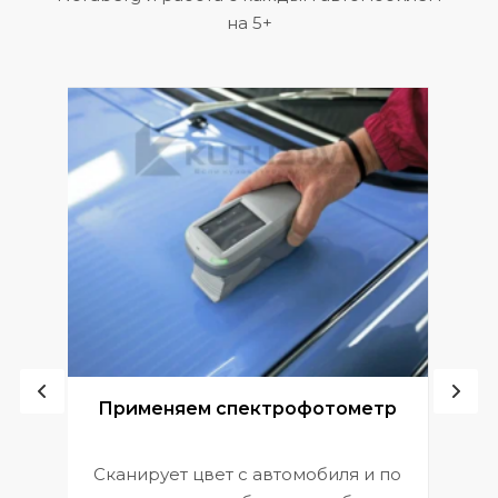
на 5+
ой
Применяем спектрофотометр
Сканирует цвет с автомобиля и по
П