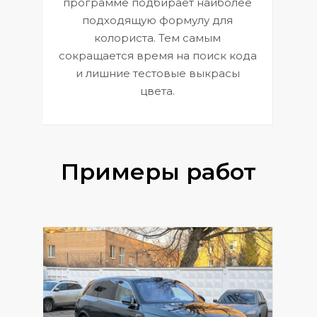
программе подбирает наиболее
к
э
подходящую формулу для
 и
В
колориста. Тем самым
сокращается время на поиск кода
и лишние тестовые выкрасы
цвета.
Примеры работ