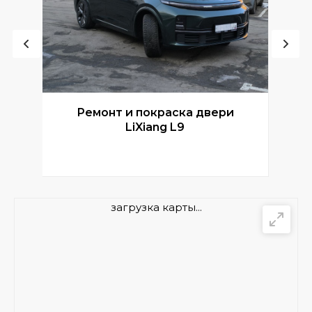
Ремонт и покраска двери
Р
LiXiang L9
загрузка карты...