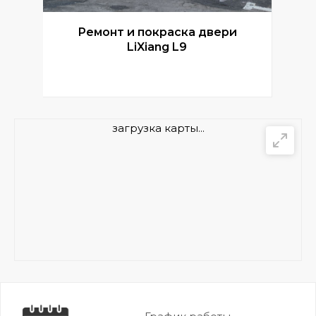
Ремонт и покраска двери
Р
LiXiang L9
загрузка карты...