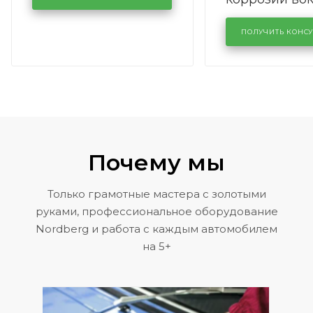
лобового сте
KUTUZOVV
районе задн
ПОЛУЧИТЬ КОНС
Volkswagen 
Почему мы
Только грамотные мастера с золотыми
руками, профессиональное оборудование
Nordberg и работа с каждым автомобилем
на 5+