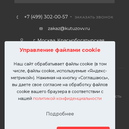
+7 (499) 302-00-57
ЗАКАЗАТЬ ЗВОНОК
zakaz@kutuzovv.ru
г. Москва, Краснобогатырская
улица, 89, стр. 1.
Управление файлами cookie
Наш сайт обрабатывает файлы cookie (в том
числе, файлы cookie, используемые «Яндекс-
метрикой»). Нажимая на кнопку «Соглашаюсь»,
вы даете свое согласие на обработку файлов
2026 © KUTUZOVV | Кузовной ремонт и покраска
cookie вашего браузера в соответствии с
автомобилей. Вся информация на сайте – собственность
нашей
политикой конфиденциальности
ООО "КУТУЗОВВ"
Публикация информации с сайта KUTUZOVV.RU без
Подробнее
разрешения запрещена. Все права защищены.
Почта: zakaz@kutuzovv.ru
Телефон: 8(499)-302-00-57