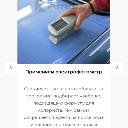
ой
Применяем спектрофотометр
Сканирует цвет с автомобиля и по
П
программе подбирает наиболее
к
э
подходящую формулу для
 и
В
колориста. Тем самым
сокращается время на поиск кода
и лишние тестовые выкрасы