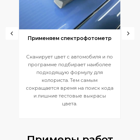
ой
Применяем спектрофотометр
Сканирует цвет с автомобиля и по
П
программе подбирает наиболее
к
э
подходящую формулу для
 и
В
колориста. Тем самым
сокращается время на поиск кода
и лишние тестовые выкрасы
цвета.
Примеры работ