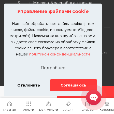
г. Москва, Краснобогатырская
улица, 89, стр. 1.
Управление файлами cookie
Наш сайт обрабатывает файлы cookie (в том
числе, файлы cookie, используемые «Яндекс-
метрикой»). Нажимая на кнопку «Соглашаюсь»,
вы даете свое согласие на обработку файлов
2026 © KUTUZOVV | Кузовной ремонт и покраска
cookie вашего браузера в соответствии с
автомобилей. Вся информация на сайте – собственность
нашей
политикой конфиденциальности
ООО "КУТУЗОВВ"
Публикация информации с сайта KUTUZOVV.RU без
Подробнее
разрешения запрещена. Все права защищены.
Почта: zakaz@kutuzovv.ru
Телефон: 8(499)-302-00-57
Отклонить
Соглашаюсь
ДОБАВИТЬ УСЛУГУ
Главная
Услуги
Доп. услуги
Акции
Отзывы
Корзина