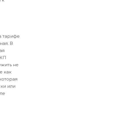
в тарифе
ная. В
ая
ЛКП
ужить не
е как
которая
ски или
ле