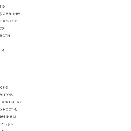
 в
ифование
ефектов
ся
асти
 и
ске
ентов
ефекты на
хности,
нением
ся для
 к