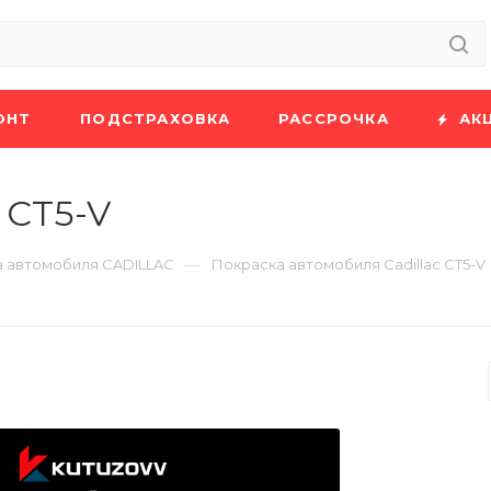
ОНТ
ПОДСТРАХОВКА
РАССРОЧКА
АК
 CT5-V
—
 автомобиля CADILLAC
Покраска автомобиля Cadillac CT5-V