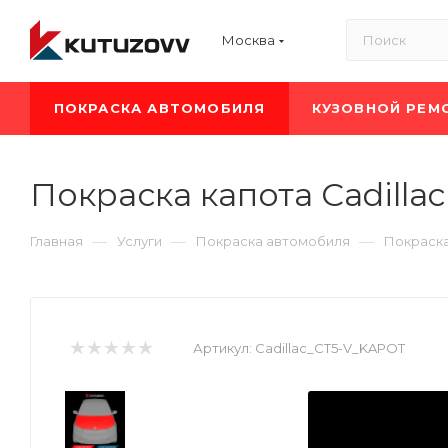
Москва
ПОКРАСКА АВТОМОБИЛЯ
КУЗОВНОЙ РЕМ
Покраска капота Cadillac
—
—
—
Главная
Услуги
Покраска автомобиля
Покраска
Артикул:
Cadillac_CT5-V_KAPOT