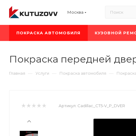
Москва
ПОКРАСКА АВТОМОБИЛЯ
КУЗОВНОЙ РЕМ
Покраска передней двери
—
—
—
Главная
Услуги
Покраска автомобиля
Покраска
Артикул:
Cadillac_CT5-V_P_DVER