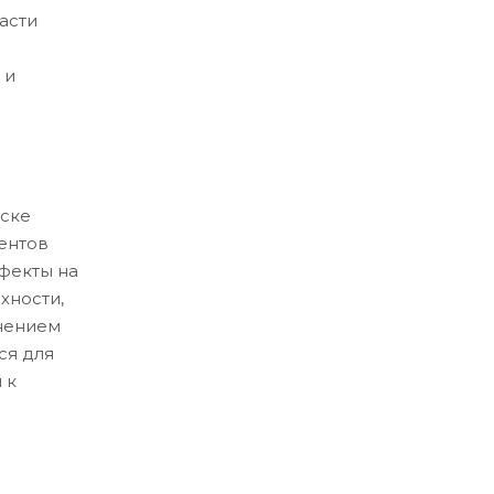
асти
 и
ске
ентов
ефекты на
хности,
нением
ся для
 к