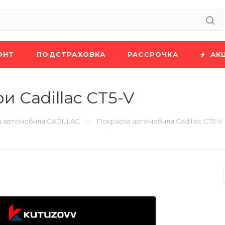
ОНТ
ПОДСТРАХОВКА
РАССРОЧКА
АК
 Cadillac CT5-V
—
 автомобиля CADILLAC
Покраска автомобиля Cadillac CT5-V