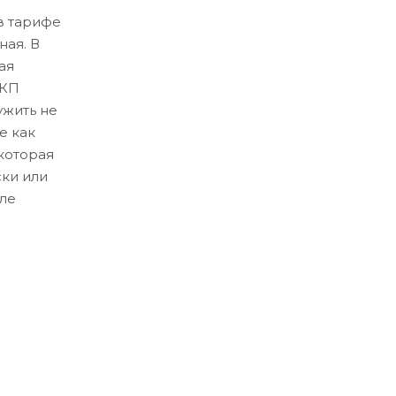
в тарифе
ная. В
ая
ЛКП
ужить не
е как
которая
ски или
ле