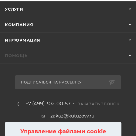
УСЛУГИ
КОМПАНИЯ
ИНФОРМАЦИЯ
ПОМОЩЬ
ПОДПИСАТЬСЯ НА РАССЫЛКУ
+7 (499) 302-00-57
ЗАКАЗАТЬ ЗВОНОК
zakaz@kutuzovv.ru
г. Москва, Краснобогатырская
Управление файлами cookie
улица, 89, стр. 1.