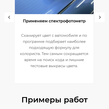
ой
Применяем спектрофотометр
С
Сканирует цвет с автомобиля и по
П
программе подбирает наиболее
к
подходящую формулу для
 и
В
колориста. Тем самым сокращается
время на поиск кода и лишние
тестовые выкрасы цвета.
Примеры работ