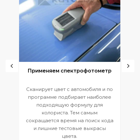
ой
Применяем спектрофотометр
Сканирует цвет с автомобиля и по
П
программе подбирает наиболее
к
э
подходящую формулу для
 и
В
колориста. Тем самым
сокращается время на поиск кода
и лишние тестовые выкрасы
цвета.