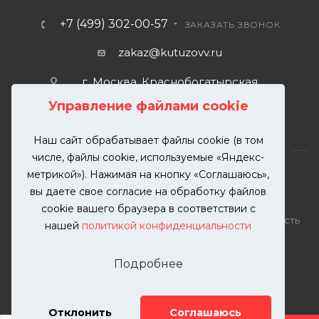
+7 (499) 302-00-57
ЗАКАЗАТЬ ЗВОНОК
zakaz@kutuzovv.ru
г. Москва, Краснобогатырская
улица, 89, стр. 1.
Управление файлами cookie
Наш сайт обрабатывает файлы cookie (в том
числе, файлы cookie, используемые «Яндекс-
метрикой»). Нажимая на кнопку «Соглашаюсь»,
вы даете свое согласие на обработку файлов
2026 © KUTUZOVV | Кузовной ремонт и покраска
cookie вашего браузера в соответствии с
автомобилей. Вся информация на сайте – собственность
нашей
политикой конфиденциальности
ООО "КУТУЗОВВ"
Публикация информации с сайта KUTUZOVV.RU без
Подробнее
разрешения запрещена. Все права защищены.
Почта: zakaz@kutuzovv.ru
Телефон: 8(499)-302-00-57
Отклонить
Соглашаюсь