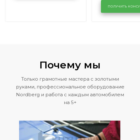
лобового сте
KUTUZOVV
районе задн
ПОЛУЧИТЬ КОНС
Volkswagen 
Почему мы
Только грамотные мастера с золотыми
руками, профессиональное оборудование
Nordberg и работа с каждым автомобилем
на 5+