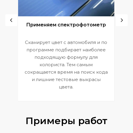
ой
Применяем спектрофотометр
Сканирует цвет с автомобиля и по
П
программе подбирает наиболее
к
э
подходящую формулу для
 и
В
колориста. Тем самым
сокращается время на поиск кода
и лишние тестовые выкрасы
цвета.
Примеры работ