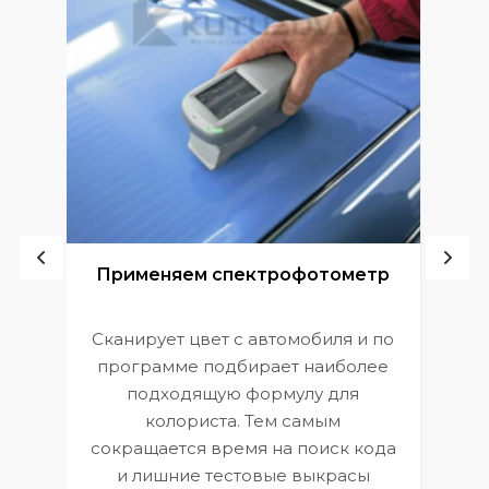
ой
Применяем спектрофотометр
Сканирует цвет с автомобиля и по
П
программе подбирает наиболее
к
э
подходящую формулу для
 и
В
колориста. Тем самым
сокращается время на поиск кода
и лишние тестовые выкрасы