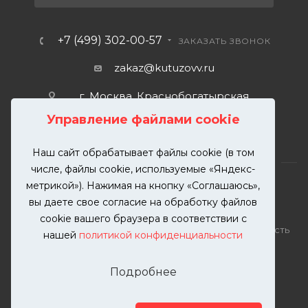
+7 (499) 302-00-57
ЗАКАЗАТЬ ЗВОНОК
zakaz@kutuzovv.ru
г. Москва, Краснобогатырская
улица, 89, стр. 1.
Управление файлами cookie
Наш сайт обрабатывает файлы cookie (в том
числе, файлы cookie, используемые «Яндекс-
метрикой»). Нажимая на кнопку «Соглашаюсь»,
вы даете свое согласие на обработку файлов
2026 © KUTUZOVV | Кузовной ремонт и покраска
cookie вашего браузера в соответствии с
автомобилей. Вся информация на сайте – собственность
нашей
политикой конфиденциальности
ООО "КУТУЗОВВ"
Публикация информации с сайта KUTUZOVV.RU без
Подробнее
разрешения запрещена. Все права защищены.
Почта: zakaz@kutuzovv.ru
Телефон: 8(499)-302-00-57