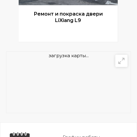
Ремонт и покраска двери
Р
LiXiang L9
загрузка карты...