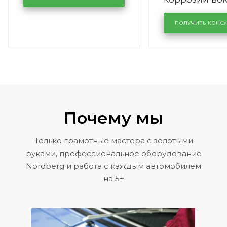
лобового сте
KUTUZOVV
районе задн
ПОЛУЧИТЬ КОНС
Volkswagen 
Почему мы
Только грамотные мастера с золотыми
руками, профессиональное оборудование
Nordberg и работа с каждым автомобилем
на 5+