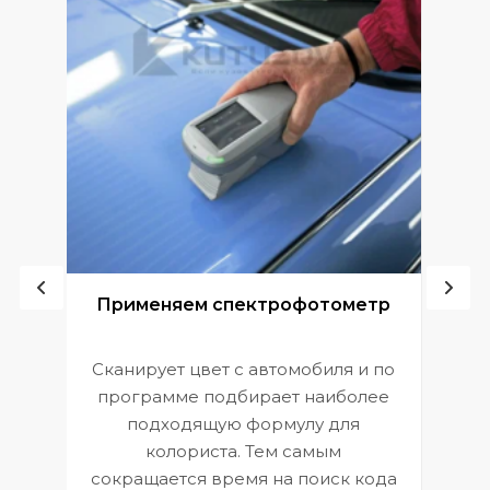
ой
Применяем спектрофотометр
Сканирует цвет с автомобиля и по
П
программе подбирает наиболее
к
э
подходящую формулу для
 и
В
колориста. Тем самым
сокращается время на поиск кода