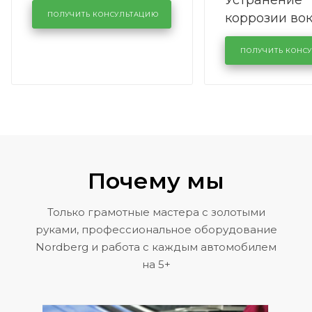
Устранение
производства в
коррозии во
кузовном сервисе
ПОЛУЧИТЬ КОНСУЛЬТАЦИЮ
лобового сте
KUTUZOVV
районе задн
ПОЛУЧИТЬ КОНС
Volkswagen 
Почему мы
Только грамотные мастера с золотыми
руками, профессиональное оборудование
Nordberg и работа с каждым автомобилем
на 5+