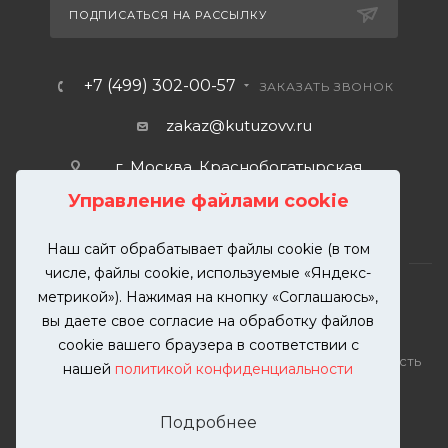
ПОДПИСАТЬСЯ НА РАССЫЛКУ
+7 (499) 302-00-57
ЗАКАЗАТЬ ЗВОНОК
zakaz@kutuzovv.ru
г. Москва, Краснобогатырская
улица, 89, стр. 1.
Управление файлами cookie
Наш сайт обрабатывает файлы cookie (в том
числе, файлы cookie, используемые «Яндекс-
метрикой»). Нажимая на кнопку «Соглашаюсь»,
вы даете свое согласие на обработку файлов
2026 © KUTUZOVV | Кузовной ремонт и покраска
cookie вашего браузера в соответствии с
автомобилей. Вся информация на сайте – собственность
нашей
политикой конфиденциальности
ООО "КУТУЗОВВ"
Публикация информации с сайта KUTUZOVV.RU без
Подробнее
разрешения запрещена. Все права защищены.