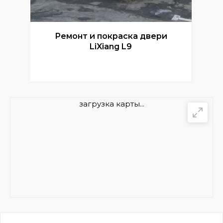
Ремонт и покраска двери
Р
LiXiang L9
загрузка карты...