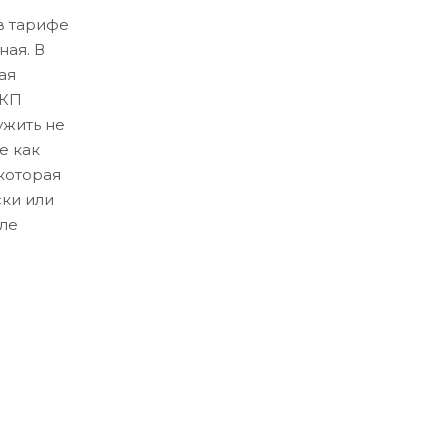
в тарифе
ная. В
ая
ЛКП
ужить не
е как
которая
ски или
ле