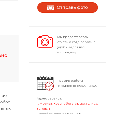
Мы предоставляем
отчеты о ходе работы в
удобный для вас
мессенджер.
ьно
!
График работы
ежедневно с 9:00 - 21:00
ских
Адрес сервиса:
собое
г. Москва, Краснобогатырская улица,
овных
89, стр. 1.
Преображенская площадь