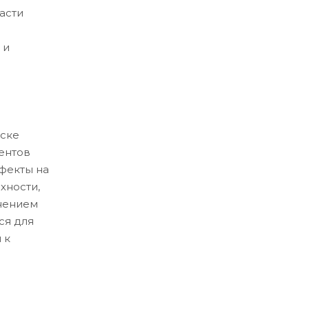
асти
 и
ске
ентов
ефекты на
хности,
нением
ся для
 к