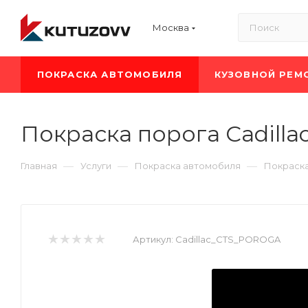
Москва
ПОКРАСКА АВТОМОБИЛЯ
КУЗОВНОЙ РЕМ
Покраска порога Cadilla
—
—
—
Главная
Услуги
Покраска автомобиля
Покраска
Артикул:
Cadillac_CTS_POROGA