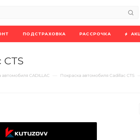
ОНТ
ПОДСТРАХОВКА
РАССРОЧКА
АК
c CTS
—
 автомобиля CADILLAC
Покраска автомобиля Cadillac CTS