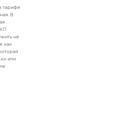
в тарифе
ная. В
ая
ЛКП
ужить не
е как
которая
ски или
ле