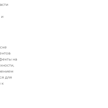
асти
 и
ске
ентов
ефекты на
хности,
нением
ся для
 к