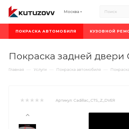
Москва
ПОКРАСКА АВТОМОБИЛЯ
КУЗОВНОЙ РЕМ
Покраска задней двери C
—
—
—
Главная
Услуги
Покраска автомобиля
Покраска
Артикул:
Cadillac_CTS_Z_DVER