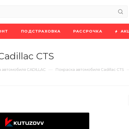
ОНТ
ПОДСТРАХОВКА
РАССРОЧКА
АК
adillac CTS
—
 автомобиля CADILLAC
Покраска автомобиля Cadillac CTS