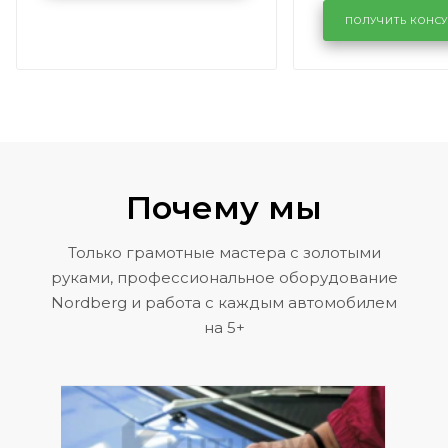
лобового сте
KUTUZOVV
районе задн
ПОЛУЧИТЬ КОНС
Volkswagen 
Почему мы
Только грамотные мастера с золотыми
руками, профессиональное оборудование
Nordberg и работа с каждым автомобилем
на 5+