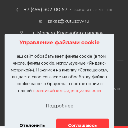
+7 (499) 302-00-57
ЗАКАЗАТЬ ЗВОНОК
zakaz@kutuzovv.ru
г. Москва, Краснобогатырская
улица, 89, стр. 1.
Управление файлами cookie
Наш сайт обрабатывает файлы cookie (в том
числе, файлы cookie, используемые «Яндекс-
метрикой»). Нажимая на кнопку «Соглашаюсь»,
вы даете свое согласие на обработку файлов
2026 © KUTUZOVV | Кузовной ремонт и покраска
cookie вашего браузера в соответствии с
автомобилей. Вся информация на сайте – собственность
нашей
политикой конфиденциальности
ООО "КУТУЗОВВ"
Публикация информации с сайта KUTUZOVV.RU без
Подробнее
разрешения запрещена. Все права защищены.
Почта: zakaz@kutuzovv.ru
Телефон: 8(499)-302-00-57
Отклонить
Соглашаюсь