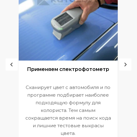
ой
Применяем спектрофотометр
Сканирует цвет с автомобиля и по
П
программе подбирает наиболее
к
э
подходящую формулу для
 и
В
колориста. Тем самым
сокращается время на поиск кода
и лишние тестовые выкрасы
цвета.