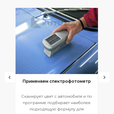
ой
Применяем спектрофотометр
Сканирует цвет с автомобиля и по
П
программе подбирает наиболее
к
э
подходящую формулу для