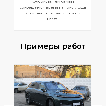
 и
В
колориста. Тем самым
сокращается время на поиск кода
и лишние тестовые выкрасы
цвета.
Примеры работ