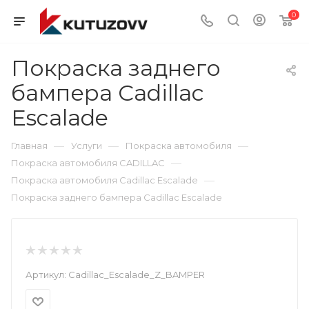
0
Покраска заднего
бампера Cadillac
Escalade
—
—
—
Главная
Услуги
Покраска автомобиля
—
Покраска автомобиля CADILLAC
—
Покраска автомобиля Cadillac Escalade
Покраска заднего бампера Cadillac Escalade
Артикул:
Cadillac_Escalade_Z_BAMPER