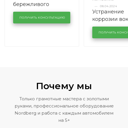
бережливого
—
08.04.2024
Устранение
производства в
коррозии во
кузовном сервисе
ПОЛУЧИТЬ КОНСУЛЬТАЦИЮ
лобового сте
KUTUZOVV
районе задн
ПОЛУЧИТЬ КОНС
Volkswagen 
Почему мы
Только грамотные мастера с золотыми
руками, профессиональное оборудование
Nordberg и работа с каждым автомобилем
на 5+