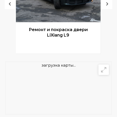
Ремонт и покраска двери
Р
LiXiang L9
загрузка карты...