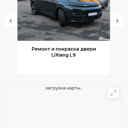
Ремонт и покраска двери
Р
LiXiang L9
загрузка карты...