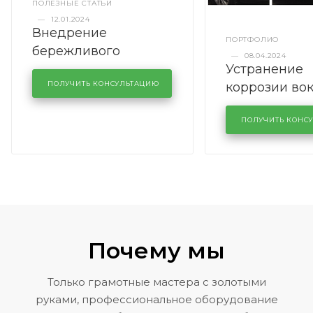
ПОЛЕЗНЫЕ СТАТЬИ
—
12.01.2024
Внедрение
ПОРТФОЛИО
бережливого
—
08.04.2024
Устранение
производства в
коррозии во
кузовном сервисе
ПОЛУЧИТЬ КОНСУЛЬТАЦИЮ
лобового сте
KUTUZOVV
районе задн
ПОЛУЧИТЬ КОНС
Volkswagen 
Почему мы
Только грамотные мастера с золотыми
руками, профессиональное оборудование