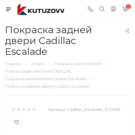
0
Покраска задней
двери Cadillac
Escalade
—
—
—
Главная
Услуги
Покраска автомобиля
—
Покраска автомобиля CADILLAC
—
Покраска автомобиля Cadillac Escalade
Покраска задней двери Cadillac Escalade
Артикул:
Cadillac_Escalade_Z_DVER