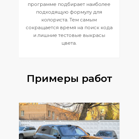
П
программе подбирает наиболее
к
э
подходящую формулу для
 и
В
колориста. Тем самым
сокращается время на поиск кода
и лишние тестовые выкрасы
цвета.
Примеры работ