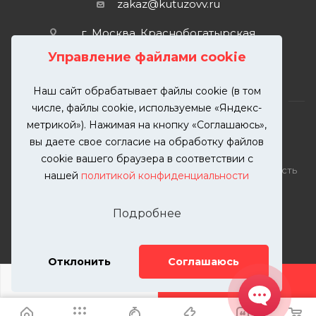
zakaz@kutuzovv.ru
г. Москва, Краснобогатырская
улица, 89, стр. 1.
Управление файлами cookie
Наш сайт обрабатывает файлы cookie (в том
числе, файлы cookie, используемые «Яндекс-
метрикой»). Нажимая на кнопку «Соглашаюсь»,
вы даете свое согласие на обработку файлов
2026 © KUTUZOVV | Кузовной ремонт и покраска
cookie вашего браузера в соответствии с
автомобилей. Вся информация на сайте – собственность
нашей
политикой конфиденциальности
ООО "КУТУЗОВВ"
Публикация информации с сайта KUTUZOVV.RU без
Подробнее
разрешения запрещена. Все права защищены.
Почта: zakaz@kutuzovv.ru
Телефон: 8(499)-302-00-57
Отклонить
Соглашаюсь
ДОБАВИТЬ УСЛУГУ