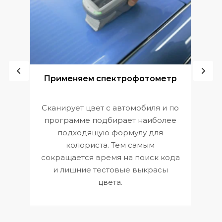
ой
Применяем спектрофотометр
Сканирует цвет с автомобиля и по
П
программе подбирает наиболее
к
э
подходящую формулу для
 и
В
колориста. Тем самым
сокращается время на поиск кода
и лишние тестовые выкрасы
цвета.