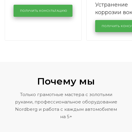
Устранение
производства в
коррозии во
кузовном сервисе
ПОЛУЧИТЬ КОНСУЛЬТАЦИЮ
лобового сте
KUTUZOVV
районе задн
ПОЛУЧИТЬ КОНС
Volkswagen 
Почему мы
Только грамотные мастера с золотыми
руками, профессиональное оборудование
Nordberg и работа с каждым автомобилем
на 5+