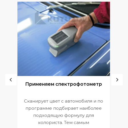
ой
Применяем спектрофотометр
Сканирует цвет с автомобиля и по
П
программе подбирает наиболее
к
э
подходящую формулу для
 и
В
колориста. Тем самым