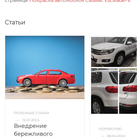
странице
Покраска автомобиля Cadillac Escalade-V
.
Статьи
ПОЛЕЗНЫЕ СТАТЬИ
—
12.01.2024
Внедрение
ПОРТФОЛИО
бережливого
—
08.04.2024