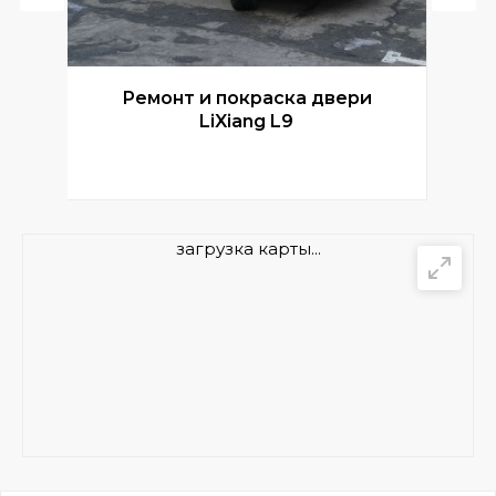
Ремонт и покраска двери
Р
LiXiang L9
загрузка карты...