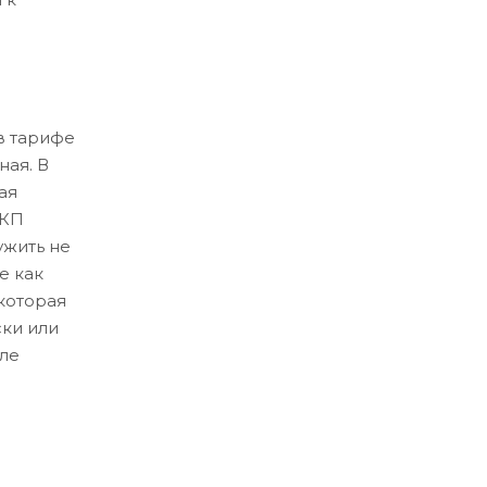
в тарифе
ная. В
ая
ЛКП
ужить не
е как
которая
ски или
ле