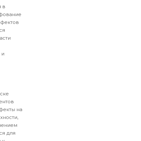
 в
ифование
ефектов
ся
асти
 и
ске
ентов
ефекты на
хности,
нением
ся для
 к