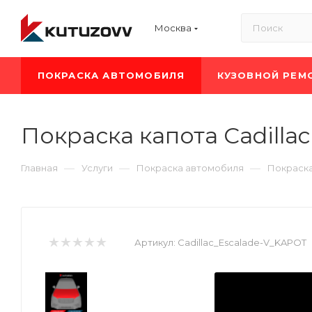
Москва
ПОКРАСКА АВТОМОБИЛЯ
КУЗОВНОЙ РЕМ
Покраска капота Cadillac
—
—
—
Главная
Услуги
Покраска автомобиля
Покраска
Артикул:
Cadillac_Escalade-V_KAPOT