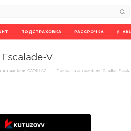
ОНТ
ПОДСТРАХОВКА
РАССРОЧКА
АК
 Escalade-V
—
 автомобиля CADILLAC
Покраска автомобиля Cadillac Escal