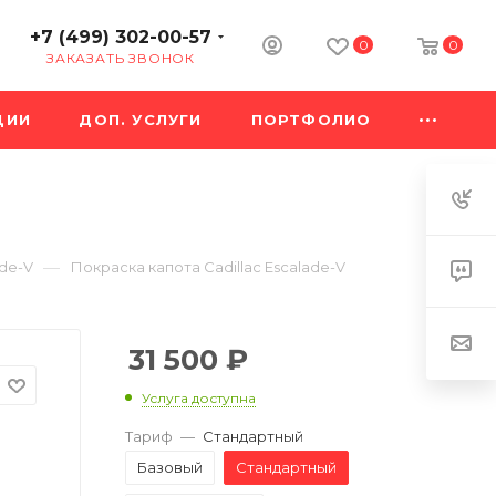
+7 (499) 302-00-57
0
0
ЗАКАЗАТЬ ЗВОНОК
ЦИИ
ДОП. УСЛУГИ
ПОРТФОЛИО
—
ade-V
Покраска капота Cadillac Escalade-V
31 500
₽
Услуга доступна
Тариф
—
Стандартный
Базовый
Стандартный