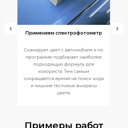
ой
Применяем спектрофотометр
Сканирует цвет с автомобиля и по
П
программе подбирает наиболее
к
э
подходящую формулу для
 и
В
колориста. Тем самым
сокращается время на поиск кода
и лишние тестовые выкрасы
цвета.
Примеры работ