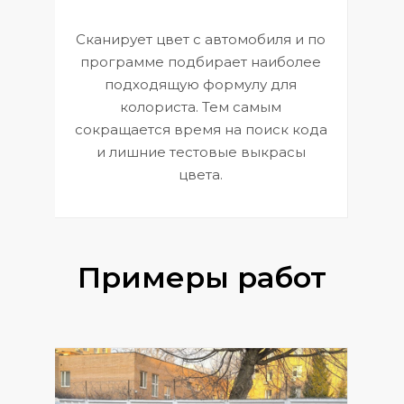
Сканирует цвет с автомобиля и по
П
программе подбирает наиболее
к
э
подходящую формулу для
 и
В
колориста. Тем самым
сокращается время на поиск кода
и лишние тестовые выкрасы
цвета.
Примеры работ