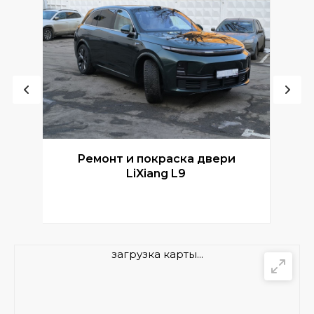
Ремонт и покраска двери
Р
LiXiang L9
загрузка карты...