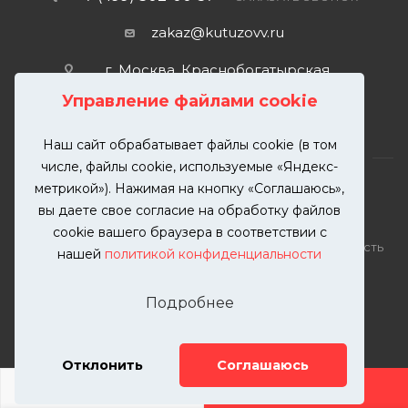
zakaz@kutuzovv.ru
г. Москва, Краснобогатырская
улица, 89, стр. 1.
Управление файлами cookie
Наш сайт обрабатывает файлы cookie (в том
числе, файлы cookie, используемые «Яндекс-
метрикой»). Нажимая на кнопку «Соглашаюсь»,
вы даете свое согласие на обработку файлов
2026 © KUTUZOVV | Кузовной ремонт и покраска
cookie вашего браузера в соответствии с
автомобилей. Вся информация на сайте – собственность
нашей
политикой конфиденциальности
ООО "КУТУЗОВВ"
Публикация информации с сайта KUTUZOVV.RU без
Подробнее
разрешения запрещена. Все права защищены.
Почта: zakaz@kutuzovv.ru
Телефон: 8(499)-302-00-57
Отклонить
Соглашаюсь
ДОБАВИТЬ УСЛУГУ