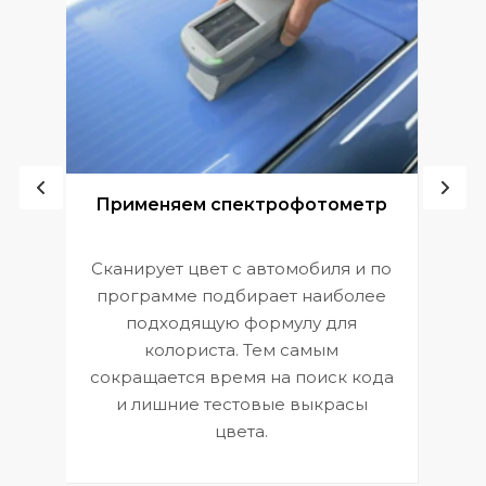
ой
Применяем спектрофотометр
Сканирует цвет с автомобиля и по
П
программе подбирает наиболее
к
э
подходящую формулу для
 и
В
колориста. Тем самым
сокращается время на поиск кода
и лишние тестовые выкрасы
цвета.