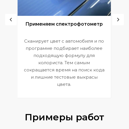
ой
Применяем спектрофотометр
Сканирует цвет с автомобиля и по
П
программе подбирает наиболее
к
э
подходящую формулу для
 и
В
колориста. Тем самым
сокращается время на поиск кода
и лишние тестовые выкрасы
цвета.
Примеры работ