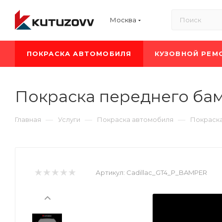
Москва
ПОКРАСКА АВТОМОБИЛЯ
КУЗОВНОЙ РЕМ
Покраска переднего бам
—
—
—
Главная
Услуги
Покраска автомобиля
Покраска
Артикул:
Cadillac_GT4_P_BAMPER