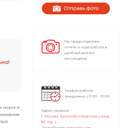
Мы предоставляем
отчеты о ходе работы в
удобный для вас
мессенджер.
ьно
!
График работы
ежедневно с 9:00 - 21:00
х норм и
Адрес сервиса:
внимание
г. Москва, Краснобогатырская улица,
лей.
89, стр. 1.
Преображенская площадь