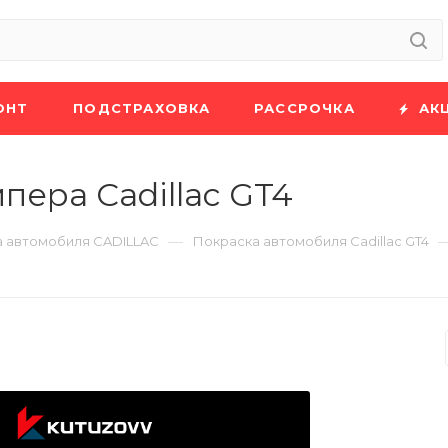
ОНТ
ПОДСТРАХОВКА
РАССРОЧКА
АК
пера Cadillac GT4
—
 автомобиля CADILLAC
Покраска автомобиля Cadillac GT4