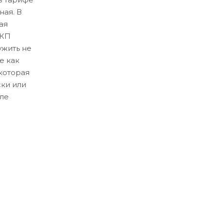
ная. В
ая
ЛКП
ужить не
е как
которая
ски или
ле