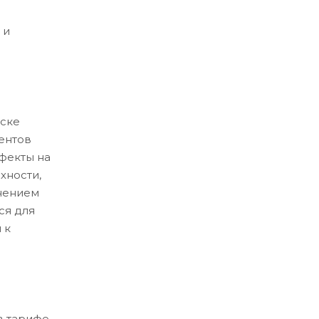
 и
ске
ентов
ефекты на
хности,
нением
ся для
 к
в тарифе