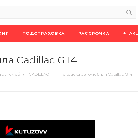
ОНТ
ПОДСТРАХОВКА
РАССРОЧКА
АК
а Cadillac GT4
—
 автомобиля CADILLAC
Покраска автомобиля Cadillac GT4