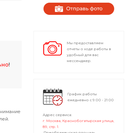
Мы предоставляем
отчеты о ходе работы в
удобный для вас
мессенджер.
ьно
!
График работы
ежедневно с 9:00 - 21:00
внимание
Адрес сервиса:
лей.
г. Москва, Краснобогатырская улица,
89, стр. 1.
Преображенская площадь