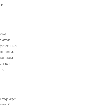
 и
ске
ентов
ефекты на
хности,
нением
ся для
 к
в тарифе
ная. В