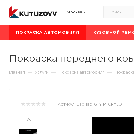
Москва
ПОКРАСКА АВТОМОБИЛЯ
КУЗОВНОЙ РЕМ
Покраска переднего крыл
—
—
—
Главная
Услуги
Покраска автомобиля
Покраска
Артикул:
Cadillac_GT4_P_CRYLO