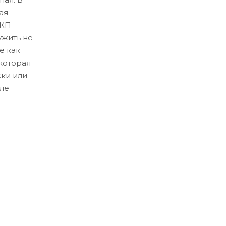
ая
ЛКП
ужить не
е как
которая
ски или
ле