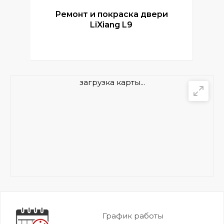
Ремонт и покраска двери
Р
LiXiang L9
загрузка карты...
График работы