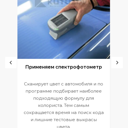
ой
Применяем спектрофотометр
Сканирует цвет с автомобиля и по
П
программе подбирает наиболее
к
э
подходящую формулу для
 и
В
колориста. Тем самым
сокращается время на поиск кода
и лишние тестовые выкрасы
цвета.