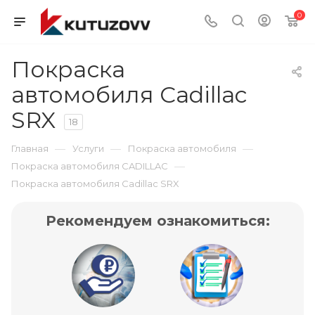
0
Покраска
автомобиля Cadillac
SRX
18
—
—
—
Главная
Услуги
Покраска автомобиля
—
Покраска автомобиля CADILLAC
Покраска автомобиля Cadillac SRX
Рекомендуем ознакомиться: