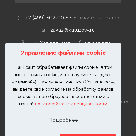
+7 (499) 302-00-57
ЗАКАЗАТЬ ЗВОНОК
zakaz@kutuzovv.ru
г. Москва, Краснобогатырская
улица, 89, стр. 1.
Управление файлами cookie
Наш сайт обрабатывает файлы cookie (в том
числе, файлы cookie, используемые «Яндекс-
метрикой»). Нажимая на кнопку «Соглашаюсь»,
вы даете свое согласие на обработку файлов
2026 © KUTUZOVV | Кузовной ремонт и покраска
cookie вашего браузера в соответствии с
автомобилей. Вся информация на сайте – собственность
нашей
политикой конфиденциальности
ООО "КУТУЗОВВ"
Публикация информации с сайта KUTUZOVV.RU без
Подробнее
разрешения запрещена. Все права защищены.
Почта: zakaz@kutuzovv.ru
Телефон: 8(499)-302-00-57