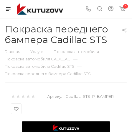
0
Покраска переднего
бампера Cadillac STS
—
—
—
Главная
Услуги
Покраска автомобиля
—
Покраска автомобиля CADILLAC
—
Покраска автомобиля Cadillac STS
Покраска переднего бампера Cadillac STS
Артикул:
Cadillac_STS_P_BAMPER