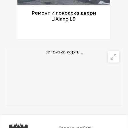
Ремонт и покраска двери
Р
LiXiang L9
загрузка карты...