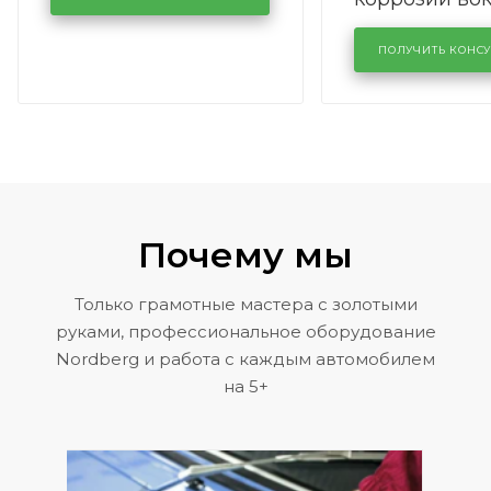
лобового сте
KUTUZOVV
районе задн
ПОЛУЧИТЬ КОНС
Volkswagen 
Почему мы
Только грамотные мастера с золотыми
руками, профессиональное оборудование
Nordberg и работа с каждым автомобилем
на 5+