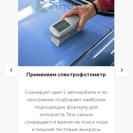
ой
Применяем спектрофотометр
Сканирует цвет с автомобиля и по
П
программе подбирает наиболее
к
э
подходящую формулу для
 и
В
колориста. Тем самым
сокращается время на поиск кода
и лишние тестовые выкрасы