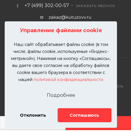
+7 (499) 302-00-57
ЗАКАЗАТЬ ЗВОНОК
zakaz@kutuzovv.ru
г. Москва, Краснобогатырская
Управление файлами cookie
улица, 89, стр. 1.
Наш сайт обрабатывает файлы cookie (в том
числе, файлы cookie, используемые «Яндекс-
метрикой»). Нажимая на кнопку «Соглашаюсь»,
вы даете свое согласие на обработку файлов
cookie вашего браузера в соответствии с
нашей
политикой конфиденциальности
2026 © KUTUZOVV | Кузовной ремонт и покраска
автомобилей. Вся информация на сайте – собственность
ООО "КУТУЗОВВ"
Подробнее
Публикация информации с сайта KUTUZOVV.RU без
разрешения запрещена. Все права защищены.
Почта: zakaz@kutuzovv.ru
Отклонить
Соглашаюсь
Телефон: 8(499)-302-00-57
ДОБАВИТЬ УСЛУГУ