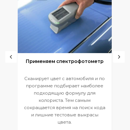
ой
Применяем спектрофотометр
Сканирует цвет с автомобиля и по
П
программе подбирает наиболее
к
э
подходящую формулу для
 и
В
колориста. Тем самым
сокращается время на поиск кода
и лишние тестовые выкрасы
цвета.