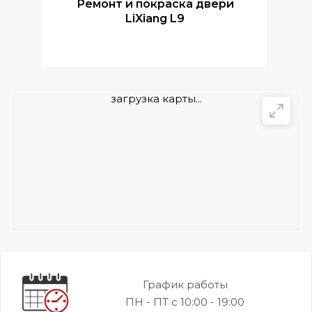
Ремонт и покраска двери
Р
LiXiang L9
загрузка карты...
График работы
ПН - ПТ с 10:00 - 19:00