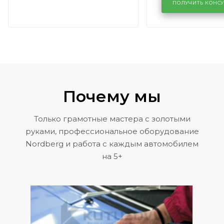
районе задн
ПОЛУЧИТЬ КОНС
Volkswagen 
Почему мы
Только грамотные мастера с золотыми
руками, профессиональное оборудование
Nordberg и работа с каждым автомобилем
на 5+