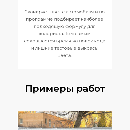
Сканирует цвет с автомобиля и по
П
программе подбирает наиболее
к
э
подходящую формулу для
 и
В
колориста. Тем самым
сокращается время на поиск кода
и лишние тестовые выкрасы
цвета.
Примеры работ