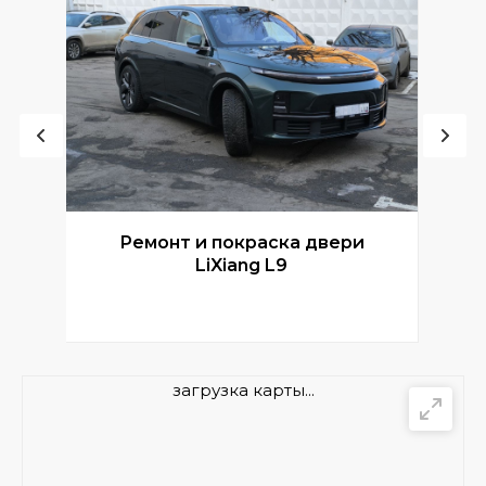
Ремонт и покраска двери
Р
LiXiang L9
загрузка карты...