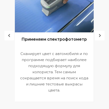
ой
Применяем спектрофотометр
Сканирует цвет с автомобиля и по
П
программе подбирает наиболее
к
э
подходящую формулу для
 и
В
колориста. Тем самым
сокращается время на поиск кода
и лишние тестовые выкрасы
цвета.