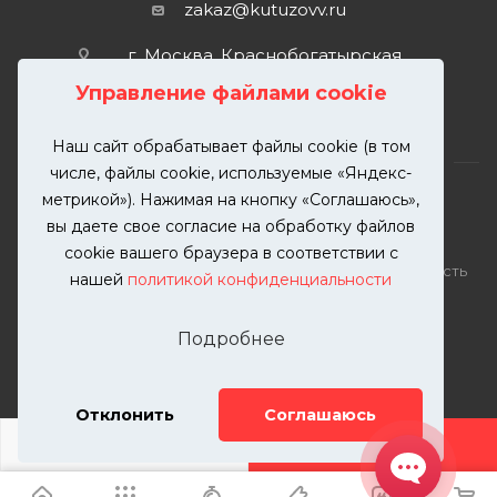
zakaz@kutuzovv.ru
г. Москва, Краснобогатырская
улица, 89, стр. 1.
Управление файлами cookie
Наш сайт обрабатывает файлы cookie (в том
числе, файлы cookie, используемые «Яндекс-
метрикой»). Нажимая на кнопку «Соглашаюсь»,
вы даете свое согласие на обработку файлов
2026 © KUTUZOVV | Кузовной ремонт и покраска
cookie вашего браузера в соответствии с
автомобилей. Вся информация на сайте – собственность
нашей
политикой конфиденциальности
ООО "КУТУЗОВВ"
Публикация информации с сайта KUTUZOVV.RU без
Подробнее
разрешения запрещена. Все права защищены.
Почта: zakaz@kutuzovv.ru
Телефон: 8(499)-302-00-57
Отклонить
Соглашаюсь
ДОБАВИТЬ УСЛУГУ