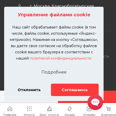
г. Москва, Краснобогатырская
улица, 89, стр. 1.
Управление файлами cookie
Наш сайт обрабатывает файлы cookie (в том
числе, файлы cookie, используемые «Яндекс-
метрикой»). Нажимая на кнопку «Соглашаюсь»,
вы даете свое согласие на обработку файлов
2026 © KUTUZOVV | Кузовной ремонт и покраска
cookie вашего браузера в соответствии с
автомобилей. Вся информация на сайте – собственность
нашей
политикой конфиденциальности
ООО "КУТУЗОВВ"
Публикация информации с сайта KUTUZOVV.RU без
Подробнее
разрешения запрещена. Все права защищены.
Почта: zakaz@kutuzovv.ru
Телефон: 8(499)-302-00-57
Отклонить
Соглашаюсь
ДОБАВИТЬ УСЛУГУ
Главная
Услуги
Доп. услуги
Акции
Отзывы
Корзина