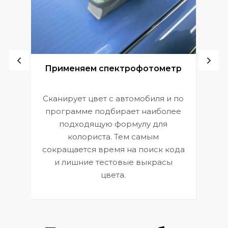
ой
Применяем спектрофотометр
Сканирует цвет с автомобиля и по
П
программе подбирает наиболее
к
э
подходящую формулу для
 и
В
колориста. Тем самым
сокращается время на поиск кода
и лишние тестовые выкрасы
цвета.