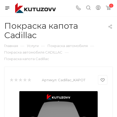
0
Покраска капота
Cadillac
—
—
—
Главная
Услуги
Покраска автомобиля
—
Покраска автомобиля CADILLAC
Покраска капота Cadillac
Артикул:
Cadillac_KAPOT