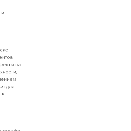
 и
ске
ентов
ефекты на
хности,
нением
ся для
 к
в тарифе