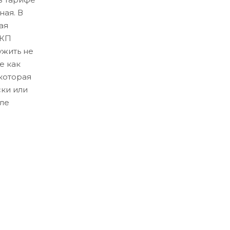
ная. В
ая
ЛКП
ужить не
е как
которая
ски или
ле