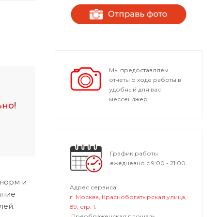
Мы предоставляем
отчеты о ходе работы в
удобный для вас
мессенджер.
ьно
!
График работы
ежедневно с 9:00 - 21:00
 норм и
Адрес сервиса:
ание
г. Москва, Краснобогатырская улица,
лей.
89, стр. 1.
Преображенская площадь