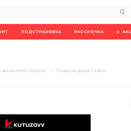
ОНТ
ПОДСТРАХОВКА
РАССРОЧКА
АК
c
—
 автомобиля CADILLAC
Покраска крыши Cadillac