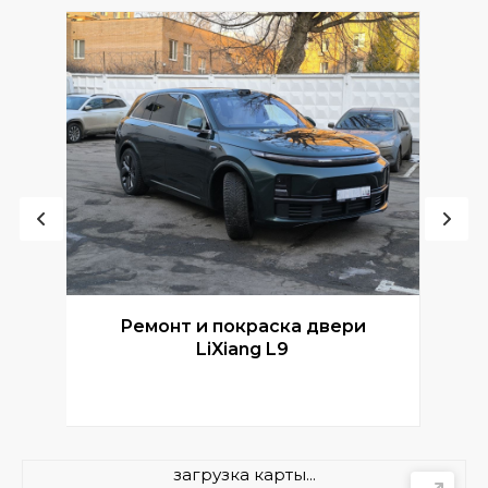
Ремонт и покраска двери
Р
LiXiang L9
загрузка карты...