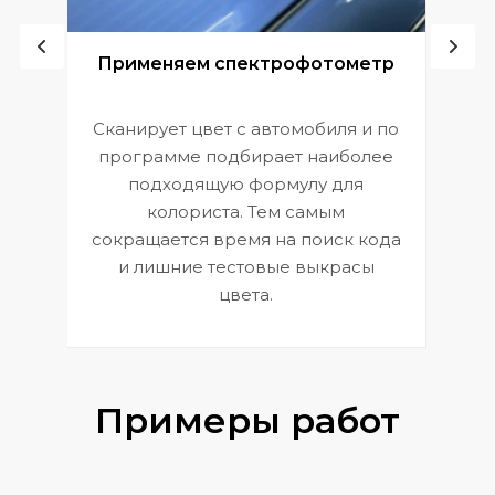
ой
Применяем спектрофотометр
Сканирует цвет с автомобиля и по
П
программе подбирает наиболее
к
э
подходящую формулу для
 и
В
колориста. Тем самым
сокращается время на поиск кода
и лишние тестовые выкрасы
цвета.
Примеры работ