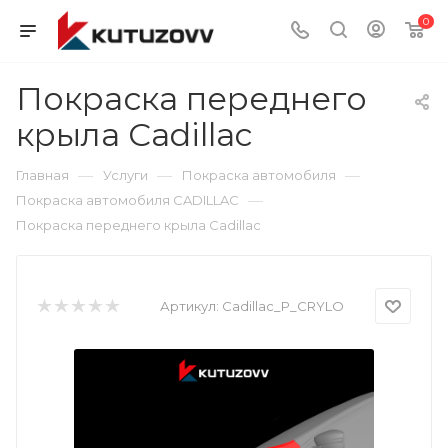
0
Покраска переднего
крыла Cadillac
—
—
—
Главная
Услуги
Покраска автомобиля
—
Покраска автомобиля CADILLAC
Покраска переднего крыла Cadillac
Артикул:
Cadillac_P_CRYLO