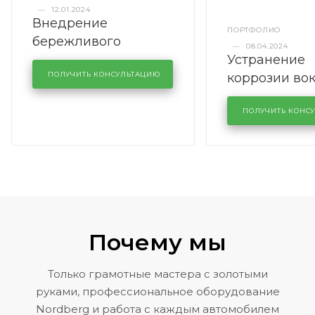
—
12.01.2024
Внедрение
ПОРТФОЛИО
бережливого
—
08.04.2024
Устранение
производства в
коррозии во
кузовном сервисе
ПОЛУЧИТЬ КОНСУЛЬТАЦИЮ
лобового сте
KUTUZOVV
районе задн
ПОЛУЧИТЬ КОНС
Volkswagen 
Почему мы
Только грамотные мастера с золотыми
руками, профессиональное оборудование
Nordberg и работа с каждым автомобилем