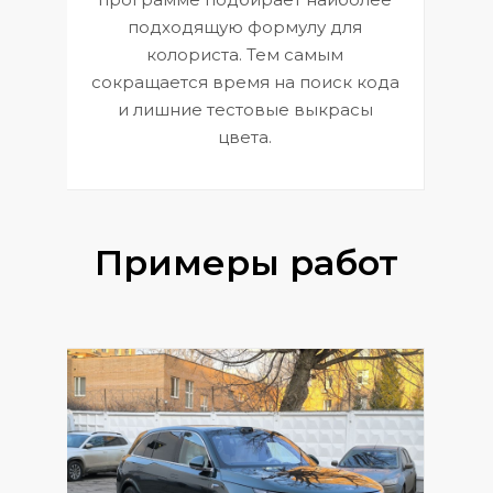
к
э
подходящую формулу для
 и
В
колориста. Тем самым
сокращается время на поиск кода
и лишние тестовые выкрасы
цвета.
Примеры работ