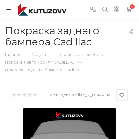
0
Покраска заднего
бампера Cadillac
—
—
—
Главная
Услуги
Покраска автомобиля
—
Покраска автомобиля CADILLAC
Покраска заднего бампера Cadillac
Артикул:
Cadillac_Z_BAMPER