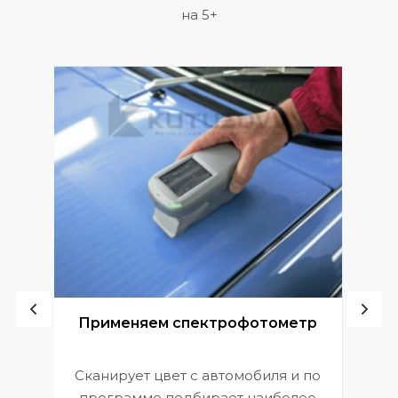
на 5+
ой
Применяем спектрофотометр
Сканирует цвет с автомобиля и по
П
программе подбирает наиболее