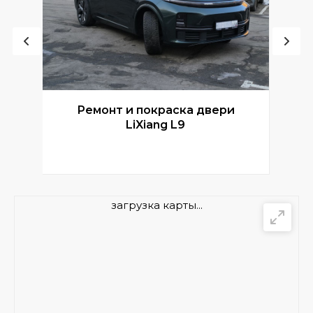
Ремонт и покраска двери
Р
LiXiang L9
загрузка карты...