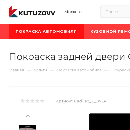
Москва
ПОКРАСКА АВТОМОБИЛЯ
КУЗОВНОЙ РЕМ
Покраска задней двери C
—
—
—
Главная
Услуги
Покраска автомобиля
Покраска
Артикул:
Cadillac_Z_DVER