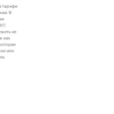
в тарифе
ная. В
ая
ЛКП
ужить не
е как
которая
ски или
ле