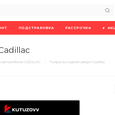
ОНТ
ПОДСТРАХОВКА
РАССРОЧКА
АК
adillac
—
 автомобиля CADILLAC
Покраска задней двери Cadillac