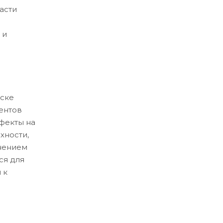
асти
 и
ске
ентов
ефекты на
хности,
нением
ся для
 к