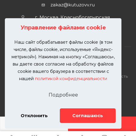
zakaz@kutuzovv.ru
г. Москва, Краснобогатырская
улица, 89, стр. 1.
Управление файлами cookie
Наш сайт обрабатывает файлы cookie (в том
числе, файлы cookie, используемые «Яндекс-
метрикой»). Нажимая на кнопку «Соглашаюсь»,
вы даете свое согласие на обработку файлов
2026 © KUTUZOVV | Кузовной ремонт и покраска
cookie вашего браузера в соответствии с
автомобилей. Вся информация на сайте – собственность
нашей
политикой конфиденциальности
ООО "КУТУЗОВВ"
Публикация информации с сайта KUTUZOVV.RU без
Подробнее
разрешения запрещена. Все права защищены.
Почта: zakaz@kutuzovv.ru
Телефон: 8(499)-302-00-57
Отклонить
Соглашаюсь
ДОБАВИТЬ УСЛУГУ