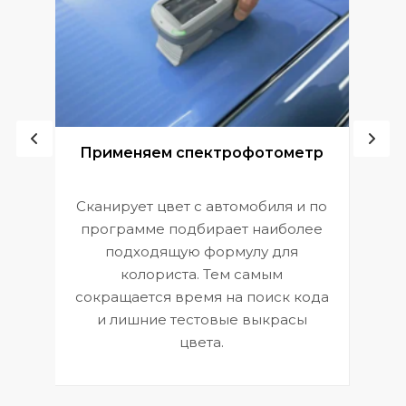
ой
Применяем спектрофотометр
Сканирует цвет с автомобиля и по
П
программе подбирает наиболее
к
э
подходящую формулу для
 и
В
колориста. Тем самым
сокращается время на поиск кода
и лишние тестовые выкрасы
цвета.