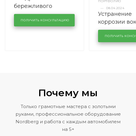
ПОРТФОЛИО
бережливого
—
08.04.2024
Устранение
производства в
коррозии во
кузовном сервисе
ПОЛУЧИТЬ КОНСУЛЬТАЦИЮ
лобового сте
KUTUZOVV
районе задн
ПОЛУЧИТЬ КОНС
Volkswagen 
Почему мы
Только грамотные мастера с золотыми
руками, профессиональное оборудование
Nordberg и работа с каждым автомобилем
на 5+