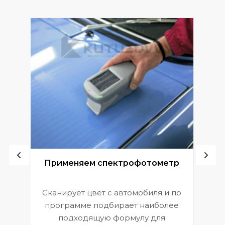
ой
Применяем спектрофотометр
Сканирует цвет с автомобиля и по
П
программе подбирает наиболее
к
э
подходящую формулу для