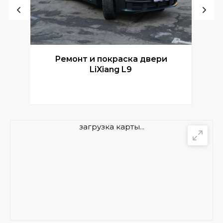
Ремонт и покраска двери
Р
LiXiang L9
загрузка карты...