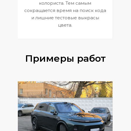
 и
В
колориста. Тем самым
сокращается время на поиск кода
и лишние тестовые выкрасы
цвета.
Примеры работ